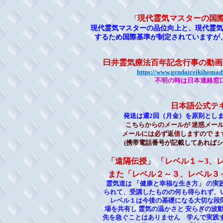
現代霊気マスターの国
「
現代霊気マスターの品位向上と、現代霊気
するため国際基準が制定されていますが
臼井霊気療法百年記念行事の動画
https://www.gendaireikihomad
不明の時は日本連絡窓
日本語公式テ
発送は週2回（月金）を原則とし
こちらからのメールが 迷惑メー
メールには必ず返信しますので 
(携帯電話番号が記載してあれば
「遠隔伝授」 「レベル１～3、レ
また「レベル２～３、レベル３
霊気道は 「健康と幸福な生き方」 の実
られて、受講したものの何も得られず、
レベル１は今後の基礎になる大切な段
場を共有し 霊気の温かさと 安らぎの波
先を急ぐことはありません 学んで実践