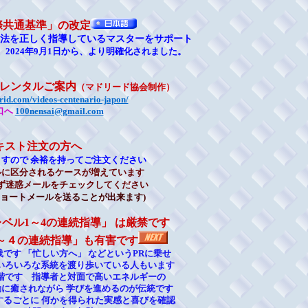
際共通基準」の改定
法を正しく指導しているマスターをサポート
、
2024年9月1日から、より明確化されました。
レンタルご案内
（マドリード協会制作）
rid.com/videos-centenario-japon/
口へ
100nensai@gmail.com
キスト注文の方へ
ますので 余裕を持ってご注文ください
ルに区分されるケースが増えています
まず迷惑メールをチェックしてください
ショートメールを送ることが出来ます)
ベル1～4の連続指導」 は厳禁です
～４の連続指導」も有害です
践です 「忙しい方へ」 などというPRに乗せ
いろいろな系統を渡り歩いている人もいます
階です 指導者と対面で高いエネルギーの
動に癒されながら 学びを進めるのが伝統です
するごとに 何かを得られた実感と喜びを確認