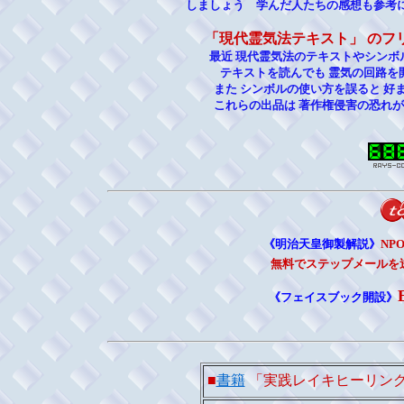
しましょう 学んだ人たちの感想も参考
「現代霊気法テキスト」 のフ
最近 現代霊気法のテキストやシン
テキストを読んでも 霊気の回路を
また シンボルの使い方を誤ると 
これらの出品は 著作権侵害の恐れ
《明治天皇御製解説》
NP
無料でステップメールを
《フェイスブック開設》
■
書籍
「実践レイキヒーリン