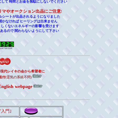
にして 時間とお金を無駄にしないでください
リマやオークション出品にご注意
!
ボルシートが出品されるようになりました
開かなければ ヒーリングは出来ません
好ましくないエネルギーの影響を受けます
があるので 関わらないようにして下さい
O現代レイキの会から希望者に
送付
(霊気の系統不問)
English webpage
グ入門
｣