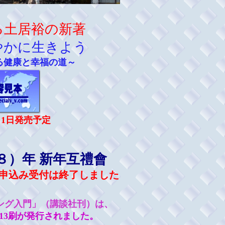
る土居裕の新著
やかに生きよう
る健康と幸福の道～
2月1日発売予定
８）年 新年互禮會
申込み受付は終了しました
ング入門」（講談社刊）は、
13刷が発行されました。