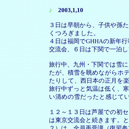
♪
2003,1,10
３日は早朝から、子供や孫た
くつろぎました。
４日は福岡でGHHAの新年
交流会、６日は下関で一泊し
旅行中、九州・下関では雪に
たが、積雪を眺めながらホ
たりして、西日本の正月を
旅行中ずっと気温は低く、
い清めの雪だったと感じて
１２～１３日は芦屋での初セ
は東京交流会と続きます。
２）は、全員再受講（復習参