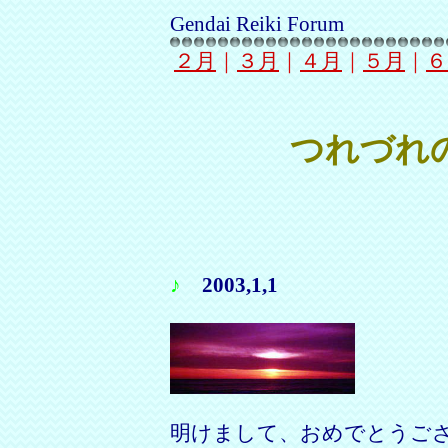
Gendai Reiki Forum
２月
｜
３月
｜
４月
｜
５月
｜
６
つれづれの
♪
2003,1,1
明けまして、おめでとうご