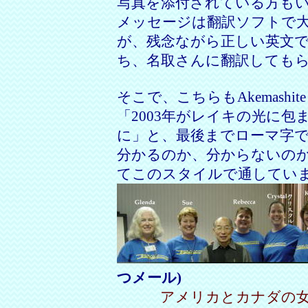
写真を添付されている方も
メッセージは翻訳ソフトで
が、残念ながら正しい英文
ち、名取さんに翻訳しても
そこで、こちらもAkemashite 
「2003年がレイキの光に
に」と、最後までローマ字
分かるのか、分からないの
てこのスタイルで通してい
つメール)
アメリカとカナダの女